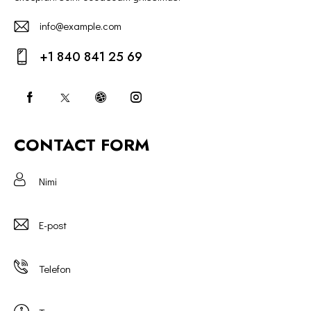
info@example.com
E-
+1 840 841 25 69
m
Ph
ail:
on
e:
CONTACT FORM